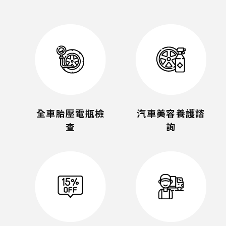
全車胎壓電瓶檢
汽車美容養護諮
查
詢