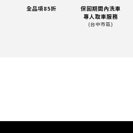
全品項85折
保固期間內洗車
專人取車服務
(台中市區)