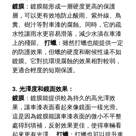
鍍膜
：鍍膜能形成一層硬度更高的保護
層，可以更有效地防止酸雨、紫外線、鳥
糞、樹汁等對車漆的腐蝕。同時，它的疏
水性讓雨水更容易滑落，減少水漬在車漆
上的殘留。
打蠟
：雖然打蠟也能提供一定
的防護效果，但蠟的硬度和耐候性遠不如
鍍膜。它對抗環境腐蝕的效果相對較弱，
更適合輕度的短期保護。
3. 光澤度和鏡面效果：
鍍膜
：鍍膜能提供較為持久的高光澤效
果，讓車漆表面看起來像鏡面一樣光滑。
這是因為鍍膜能讓車漆表面的微小不平整
處得到填補，反射效果更佳，使得車輛看
起來更有光澤。
打蠟
：打蠟也可以提升車