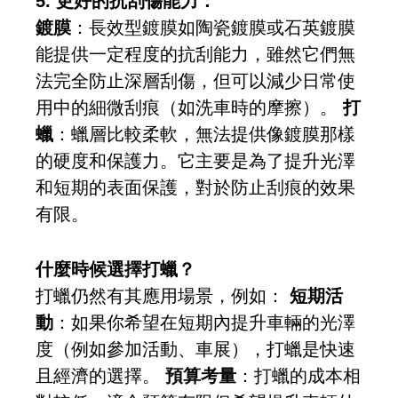
5. 更好的抗刮傷能力：
鍍膜
：長效型鍍膜如陶瓷鍍膜或石英鍍膜
能提供一定程度的抗刮能力，雖然它們無
法完全防止深層刮傷，但可以減少日常使
用中的細微刮痕（如洗車時的摩擦）。
打
蠟
：蠟層比較柔軟，無法提供像鍍膜那樣
的硬度和保護力。它主要是為了提升光澤
和短期的表面保護，對於防止刮痕的效果
有限。
什麼時候選擇打蠟？
打蠟仍然有其應用場景，例如：
短期活
動
：如果你希望在短期內提升車輛的光澤
度（例如參加活動、車展），打蠟是快速
且經濟的選擇。
預算考量
：打蠟的成本相