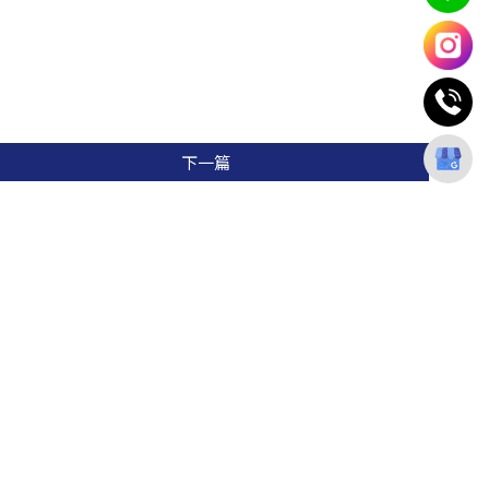
下一篇
消息
關於SS
SS VIP
服務項目
工法介紹
表
客戶見證
常見問題
線上購物