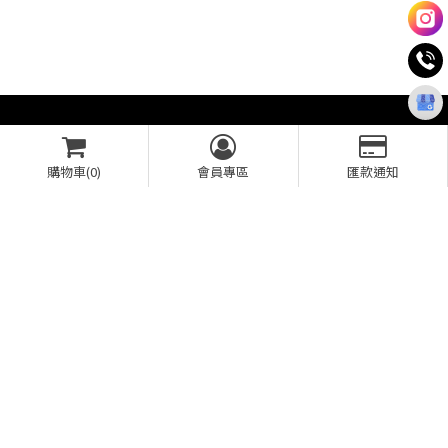
INFORMATION
購物車(0)
會員專區
匯款通知
0980777977
line ID : @310spsxf
ss-coating@ss-coating.com
台中市南屯區新富路359號之B
BUSINESS HOURS
周一-周日09:00–18:00
最新消息
關於SS
SS VIP
服務項目