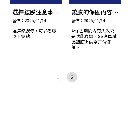
選擇鍍膜注意事
鍍膜的保固內容是
項？
什麼？
發佈：2025/01/14
發佈：2025/01/14
選擇鍍膜時，可以考慮
A:保固期間內有失效或
以下幾點
是功能衰退，SS汽車精
品鍍膜提供全方位修
護。
1
2