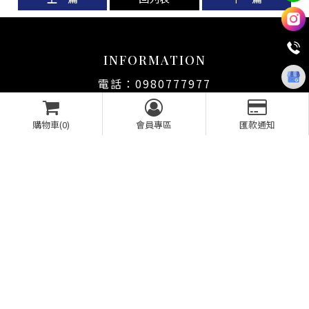
INFORMATION
0980777977
line ID : @310spsxf
ss-coating@ss-coating.com
購物車(0)
會員專區
匯款通知
台中市南屯區新富路359號之B
BUSINESS HOURS
周一-周日09:00–18:00
最新消息
關於SS
SS VIP
服務項目
工法介紹
價目表
客戶見證
常見問題
線上購物