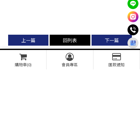
上一篇
回列表
下一篇
購物車(0)
會員專區
匯款通知
INFORMATION
0980777977
line ID : @310spsxf
ss-coating@ss-coating.com
台中市南屯區新富路359號之B
BUSINESS HOURS
周一-周日09:00–18:00